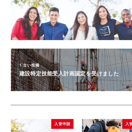
古い投稿
建設特定技能受入計画認定を受けました
入管申請
入